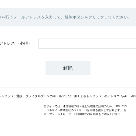
除を行うメールアドレスを入力して、解除ボタンをクリックしてください。
アドレス
（必須）
(c) ボトルフラワー通販。ブライダルブーケのボトルフラワー加工｜ボトルフラワーのアトリエRyoko All Right
当サイトでは、通信情報の暗号化と実在性の証明のため、GMOグロ
ーバルサイン株式会社のSSLサーバ証明書を使用しております。 セ
キュアシールより、サーバ証明書の検証結果をご確認ください。